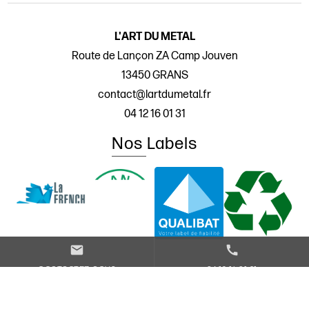
L'ART DU METAL
Route de Lançon ZA Camp Jouven
13450 GRANS
contact@lartdumetal.fr
04 12 16 01 31
Nos Labels
mail
call
CONTACTEZ-NOUS
04 12 16 01 31