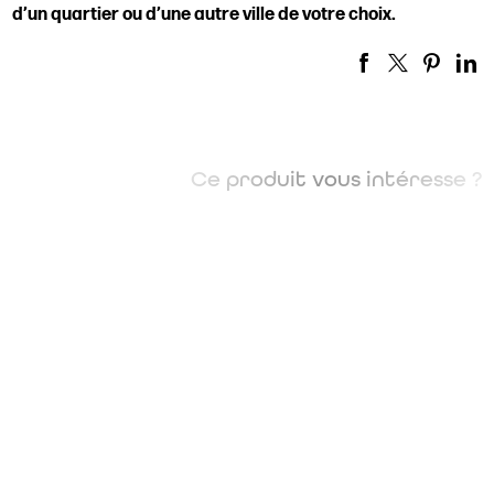
d’un quartier ou d’une autre ville de votre choix.
Ce produit vous intéresse ?
DEMANDER UN DEVIS
Les champs indiqués par un astérisque (*) sont obligatoires
Nom*
Prénom
Téléphone*