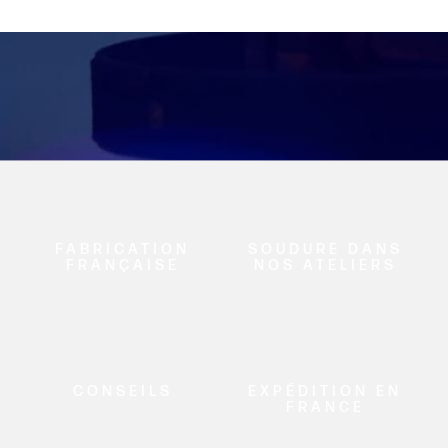
FABRICATION
SOUDURE DANS
FRANÇAISE
NOS ATELIERS
CONSEILS
EXPÉDITION EN
FRANCE