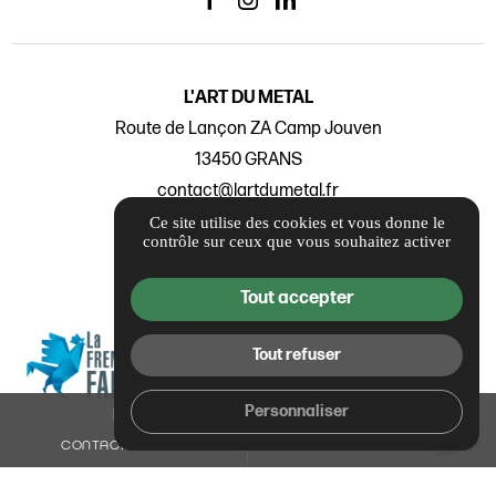
L'ART DU METAL
Route de Lançon ZA Camp Jouven
13450 GRANS
contact@lartdumetal.fr
04 12 16 01 31
Ce site utilise des cookies et vous donne le
contrôle sur ceux que vous souhaitez activer
Nos Labels
Tout accepter
Tout refuser
Personnaliser
mail
call
CONTACTEZ-NOUS
04 12 16 01 31