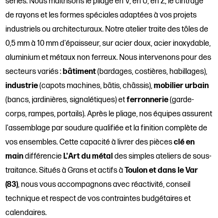
séries. Nous maîtrisons le pliage en V, en U, en Z, le cintrage
de rayons et les formes spéciales adaptées à vos projets
industriels ou architecturaux. Notre atelier traite des tôles de
0,5 mm à 10 mm d'épaisseur, sur acier doux, acier inoxydable,
aluminium et métaux non ferreux. Nous intervenons pour des
secteurs variés :
bâtiment
(bardages, costières, habillages),
industrie
(capots machines, bâtis, châssis),
mobilier urbain
(bancs, jardinières, signalétiques) et
ferronnerie
(garde-
corps, rampes, portails). Après le pliage, nos équipes assurent
l'assemblage par soudure qualifiée et la finition complète de
vos ensembles. Cette capacité à livrer des pièces
clé en
main
différencie
L'Art du métal
des simples ateliers de sous-
traitance. Situés à Grans et actifs à
Toulon et dans le Var
(83)
, nous vous accompagnons avec réactivité, conseil
technique et respect de vos contraintes budgétaires et
calendaires.