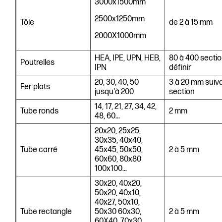
3000x1500mm
2500x1250mm
Tôle
de 2 à 15 mm
2000X1000mm
HEA, IPE, UPN, HEB,
80 à 400 sectio
Poutrelles
IPN
définir
20, 30, 40, 50
3 à 20 mm suiv
Fer plats
jusqu'à 200
section
14, 17, 21, 27, 34, 42,
Tube ronds
2 mm
48, 60...
20x20, 25x25,
30x35, 40x40,
Tube carré
45x45, 50x50,
2 à 5 mm
60x60, 80x80
100x100...
30x20, 40x20,
50x20, 40x10,
40x27, 50x10,
Tube rectangle
50x30 60x30,
2 à 5 mm
60X40, 70x30